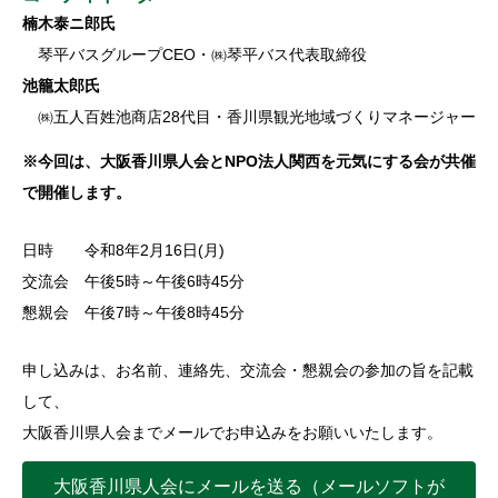
楠木泰ニ郎氏
琴平バスグループCEO・㈱琴平バス代表取締役
池籠太郎氏
㈱五人百姓池商店28代目・香川県観光地域づくりマネージャー
※今回は、大阪香川県人会とNPO法人関西を元気にする会が共催
で開催します。
日時 令和8年2月16日(月)
交流会 午後5時～午後6時45分
懇親会 午後7時～午後8時45分
申し込みは、お名前、連絡先、交流会・懇親会の参加の旨を記載
して、
大阪香川県人会までメールでお申込みをお願いいたします。
大阪香川県人会にメールを送る（メールソフトが