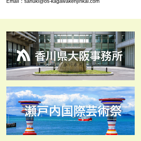
Email：sanuki@os-kagawakenjinkai.com