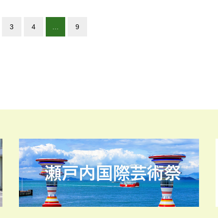
3
4
…
9