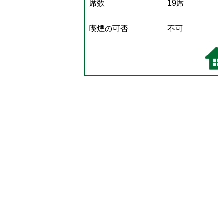
席数
19席
喫煙の可否
不可