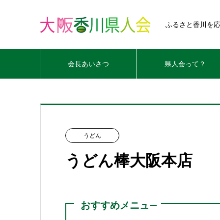
ふるさと香川を
会長あいさつ
県人会って？
うどん
うどん棒大阪本店
おすすめメニュ
ー