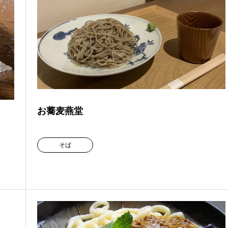
お蕎麦燕堂
そば