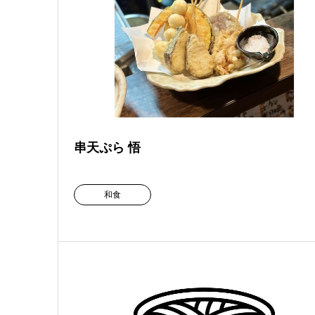
串天ぷら 悟
和食