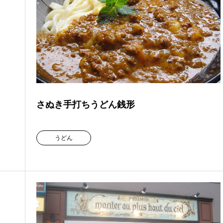
さぬき手打ちうどん銭形
うどん