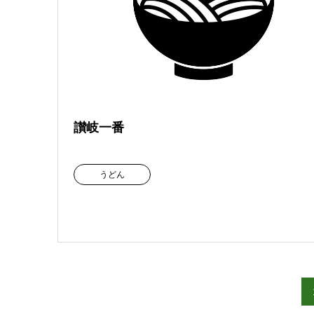
讃岐一番
うどん